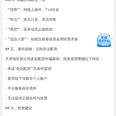
- **优势**：纯线上操作，T+0出金
- **特点**：按天计息，灵活存取
- **风控**：设有动态止损机制
- **适合人群**：短线交易者或资金周转需求者
## 五、避坑指南：识别非法配资
天津地区曾出现多起配资诈骗案例，投资者需警惕以下特征：
- 承诺“免息配资”“无条件提现”
- 要求线下转账至个人账户
- 平台服务器在境外
- 无法提供正规合同与发票
## 六、投资建议