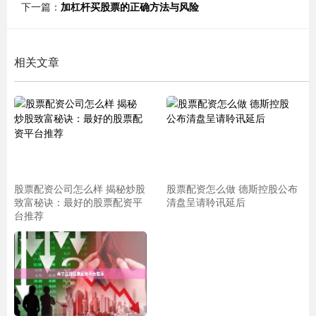
下一篇：
加杠杆买股票的正确方法与风险
相关文章
股票配资公司怎么样 揭秘炒股
股票配资怎么做 德斯控股公布
致富秘诀：最好的股票配资平
清盘呈请聆讯延后
台推荐