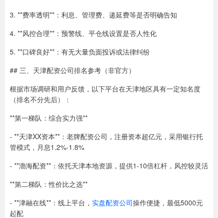
3. **费率透明**：利息、管理费、递延费等是否明确告知
4. **风控合理**：预警线、平仓线设置是否人性化
5. **口碑良好**：有无大量负面投诉或法律纠纷
## 三、天津配资公司排名参考（非官方）
根据市场调研和用户反馈，以下平台在天津地区具有一定知名度
（排名不分先后）：
**第一梯队：综合实力强**
- **天津XX资本**：老牌配资公司，注册资本超亿元，采用银行托
管模式，月息1.2%-1.8%
- **渤海配资**：依托天津本地资源，提供1-10倍杠杆，风控较灵活
**第二梯队：性价比之选**
- **津融在线**：线上平台，
实盘配资公司
操作便捷，最低5000元
起配