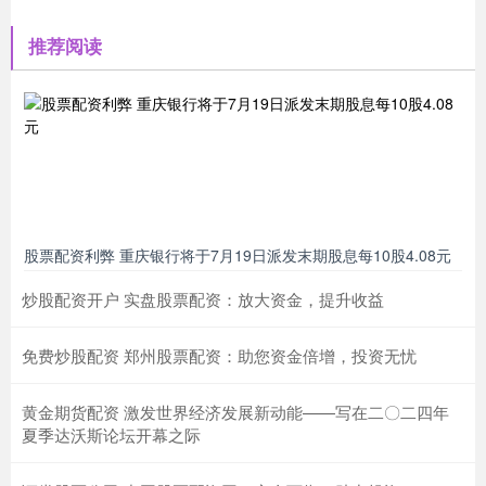
推荐阅读
股票配资利弊 重庆银行将于7月19日派发末期股息每10股4.08元
炒股配资开户 实盘股票配资：放大资金，提升收益
免费炒股配资 郑州股票配资：助您资金倍增，投资无忧
黄金期货配资 激发世界经济发展新动能——写在二〇二四年
夏季达沃斯论坛开幕之际